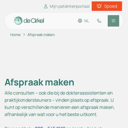
Spoed
Mijn patiëntenportaal
NL
Home
Afspraak maken
Ga naar de hoofdinhoud
Ga naar de footer
Ga naar de toegankelijkheidsinstellingen
Praktijkinformatie
Patiënteninformatie
Afspraak maken
Alle consulten – ook die bij de doktersassistenten en
praktijkondersteuners – vinden plaats op afspraak. U
kunt op verschillende manieren een afspraak maken,
afhankelijk van wat voor u het beste uitkomt.