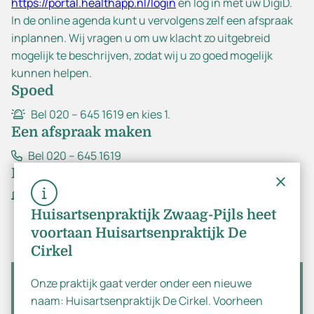
https://portal.healthapp.nl/login
en log in met uw DigiD.
In de online agenda kunt u vervolgens zelf een afspraak
inplannen. Wij vragen u om uw klacht zo uitgebreid
mogelijk te beschrijven, zodat wij u zo goed mogelijk
kunnen helpen.
Spoed
Bel 020 – 645 1619 en kies 1.
Een afspraak maken
Bel 020 – 645 1619
Inloggen patiëntenportaal
Ga naar https://portal.healthapp.nl/login
Huisartsenpraktijk Zwaag-Pijls heet
voortaan Huisartsenpraktijk De
Cirkel
Onze praktijk gaat verder onder een nieuwe
Contactgegevens
Dutch
naam: Huisartsenpraktijk De Cirkel. Voorheen