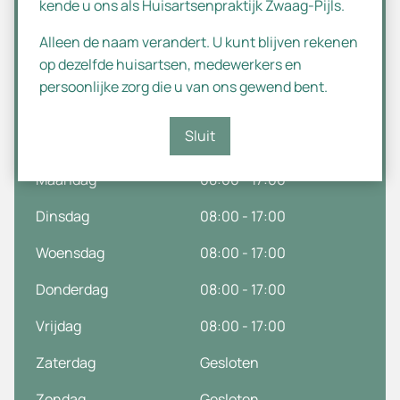
kende u ons als Huisartsenpraktijk Zwaag-Pijls.
+31(0)20 645 1619
English
Alleen de naam verandert. U kunt blijven rekenen
Marne 130b
op dezelfde huisartsen, medewerkers en
1186 PJ
Amstelveen
persoonlijke zorg die u van ons gewend bent.
Openingstijden
Sluit
Maandag
08:00 - 17:00
Dinsdag
08:00 - 17:00
Woensdag
08:00 - 17:00
Donderdag
08:00 - 17:00
Vrijdag
08:00 - 17:00
Zaterdag
Gesloten
Zondag
Gesloten