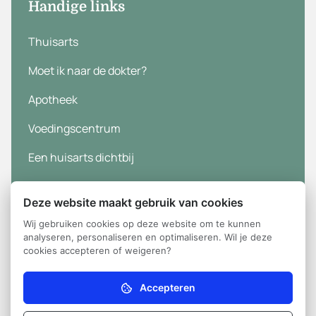
Handige links
Thuisarts
Moet ik naar de dokter?
Apotheek
Voedingscentrum
Een huisarts dichtbij
Deze website maakt gebruik van cookies
Wij gebruiken cookies op deze website om te kunnen
analyseren, personaliseren en optimaliseren. Wil je deze
Disclaimer
© 2026
Huisartsenpraktijk De
cookies accepteren of weigeren?
Cirkel
Privacy statement
Aangedreven door Ontzorg.site
Accepteren
Noodzakelijk (verplicht)
Cookie instellingen
Zonder deze cookies kan de website niet naar