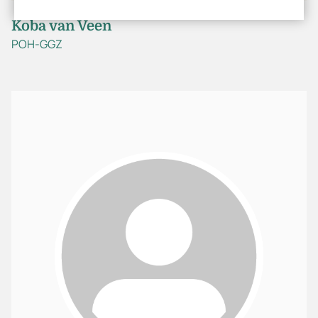
Koba van Veen
POH-GGZ