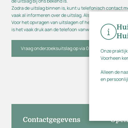
de uitslag bij ons bekend is.
Ins
Zodra de uitslag binnen is, kunt u telefonisch contact
vaak al informeren over de uitslag. Als het nodig is, wor
Voor het opvragen van uitslagen of het stellen van vrag
Hui
is het vaak druk aan de telefoon vanwege het maken van
Hui
Vraag onderzoeksuitslag op via 020 – 6451619
Onze praktijk
Voorheen ken
Alleen de na
en persoonlij
Contactgegevens
Open