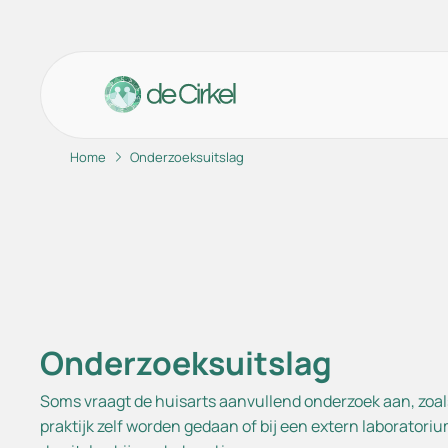
Home
Onderzoeksuitslag
Ga naar de hoofdinhoud
Ga naar de footer
Ga naar de toegankelijkheidsinstellingen
Afs
Hui
Ond
Uri
Onderzoeksuitslag
Beh
Spo
Soms vraagt de huisarts aanvullend onderzoek aan, zoal
praktijk zelf worden gedaan of bij een extern laboratori
Vee