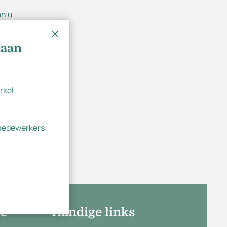
an u
00 uur
taan
rkel.
 medewerkers
ie
Handige links