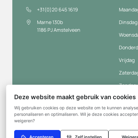
+31(0)20 645 1619
Maanda
Marne 130b
Dinsdag
1186 PJ
Amstelveen
Woensd
Donder
Vrijdag
Zaterda
Zondag
Deze website maakt gebruik van cookies
Wij gebruiken cookies op deze website om te kunnen analyse
personaliseren en optimaliseren. Wil je deze cookies accepte
Disclaimer
Privacy statement
Cookie instellingen
weigeren?
Accepteren
Zelf instellen
Weiger