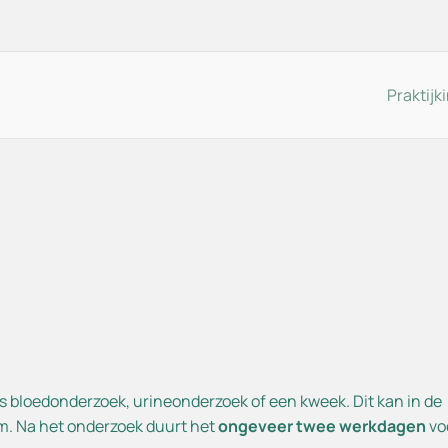
Praktijk
praak maken
Team
sbezoek
Vacatures
erzoeksuitslag
Tip of klacht melden
necontrole
Nieuws
andelmogelijkheden
Opname telefoongesprekk
edgevallen
s bloedonderzoek, urineonderzoek of een kweek. Dit kan in de
um. Na het onderzoek duurt het
lgestelde vragen
ongeveer twee werkdagen
vo