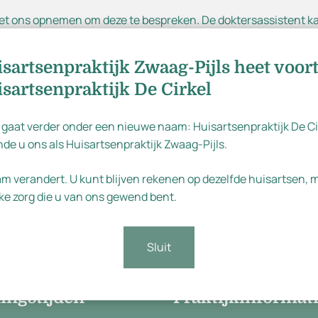
chrijven
 met ons opnemen om deze te bespreken. De doktersassistent k
dt er een afspraak met de huisarts voor u gemaakt.
en vragen wij u om na 10:00 uur te bellen. Tussen 08:00 en 10:
sartsenpraktijk Zwaag-Pijls heet voor
 afspraken, waardoor de wachttijd kan oplopen.
sartsenpraktijk De Cirkel
 gaat verder onder een nieuwe naam: Huisartsenpraktijk De Ci
de u ons als Huisartsenpraktijk Zwaag-Pijls.
Dutch
am verandert. U kunt blijven rekenen op dezelfde huisartsen,
English
ke zorg die u van ons gewend bent.
Sluit
ingstijden
Praktijkinformat