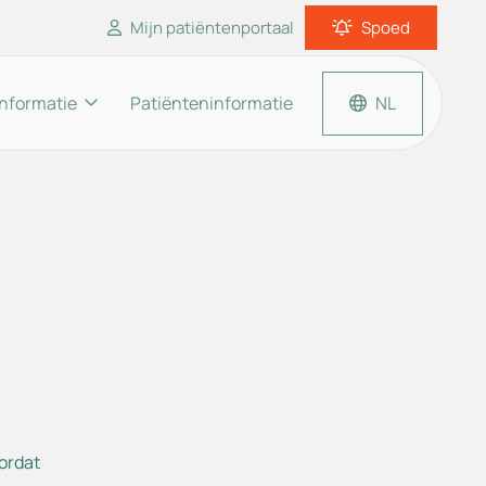
Mijn patiëntenportaal
Spoed
informatie
Patiënteninformatie
NL
Inloggen patiëntenportaal
Thuisarts.nl
Apotheek.nl
Moet ik naar de dokter?
en
Een huisarts dichtbij.nl
ordat