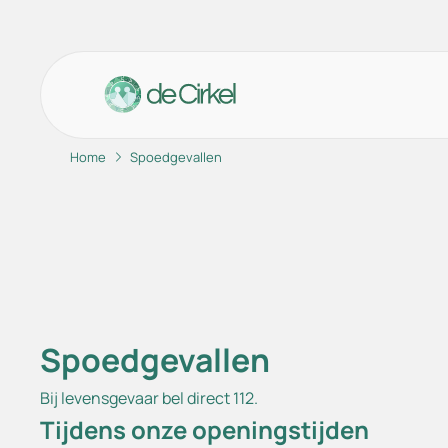
Home
Spoedgevallen
Ga naar de hoofdinhoud
Ga naar de footer
Ga naar de toegankelijkheidsinstellingen
Afs
Hui
Ond
Uri
Spoedgevallen
Beh
Spo
Bij levensgevaar bel direct 112.
Tijdens onze openingstijden
Vee