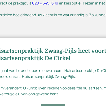
chrijven
ect de praktijk via
020 – 645 16 19
en kies optie 1 kiezen in het
rdelen hoe dringend uw klacht is en wat er nodig is. Zo kunne
sartsenpraktijk Zwaag-Pijls heet voor
sartsenpraktijk De Cirkel
hten tot de volgende werkdag? Neem dan contact op
 gaat verder onder een nieuwe naam: Huisartsenpraktijk De Ci
de u ons als Huisartsenpraktijk Zwaag-Pijls.
Dutch
uisartsenpost Amstelland
kunt u binnen 1 minuut bepalen of
oment het beste kunt doen. Heeft u nog vragen, of wilt u liev
am verandert. U kunt blijven rekenen op dezelfde huisartsen,
English
ke zorg die u van ons gewend bent.
vens bij de hand en neem een geldig identiteitsbewijs mee naa