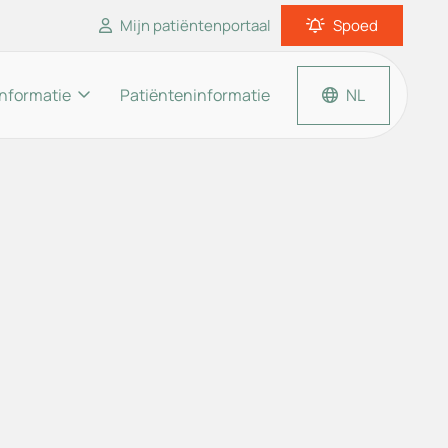
Mijn patiëntenportaal
Spoed
informatie
Patiënteninformatie
NL
Inloggen patiëntenportaal
Thuisarts.nl
Apotheek.nl
Moet ik naar de dokter?
en
Een huisarts dichtbij.nl