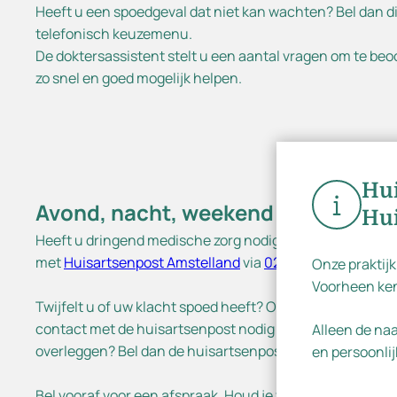
Ins
Heeft u een spoedgeval dat niet kan wachten? Bel dan dir
telefonisch keuzemenu.
De doktersassistent stelt u een aantal vragen om te beoo
zo snel en goed mogelijk helpen.
Hui
Avond, nacht, weekend of feestdag
Hui
Heeft u dringend medische zorg nodig die niet kan wac
met
Huisartsenpost Amstelland
via
020 – 456 20 00
.
Onze praktijk
Voorheen ken
Twijfelt u of uw klacht spoed heeft? Op
de website van H
contact met de huisartsenpost nodig is en wat u op dat m
Alleen de na
overleggen? Bel dan de huisartsenpost.
en persoonlij
Bel vooraf voor een afspraak. Houd je verzekeringsgege