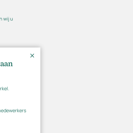
n wij u
taan
rkel.
er
 medewerkers
r uw