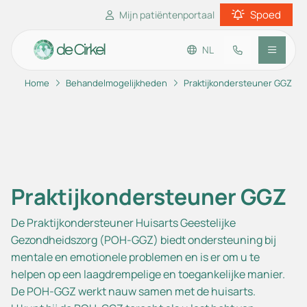
Spoed
Mijn patiëntenportaal
NL
Home
Behandelmogelijkheden
Praktijkondersteuner GGZ
Ga naar de hoofdinhoud
Ga naar de footer
Ga naar de toegankelijkheidsinstellingen
Praktijkinformatie
Patiënteninformatie
Praktijkondersteuner GGZ
De Praktijkondersteuner Huisarts Geestelijke
Gezondheidszorg (POH-GGZ) biedt ondersteuning bij
mentale en emotionele problemen en is er om u te
helpen op een laagdrempelige en toegankelijke manier.
De POH-GGZ werkt nauw samen met de huisarts.