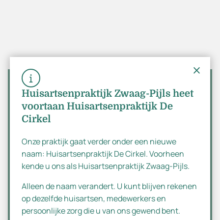
Contactgegevens
Huisartsenpraktijk Zwaag-Pijls heet
voortaan Huisartsenpraktijk De
+31(0)20 645 1619
Cirkel
Marne 130b
Onze praktijk gaat verder onder een nieuwe
1186 PJ
Amstelveen
Dutch
naam: Huisartsenpraktijk De Cirkel. Voorheen
kende u ons als Huisartsenpraktijk Zwaag-Pijls.
English
Openingstijden
Alleen de naam verandert. U kunt blijven rekenen
op dezelfde huisartsen, medewerkers en
Maandag
08:00 - 17:00
persoonlijke zorg die u van ons gewend bent.