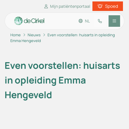
Spoed
Mijn patiëntenportaal
NL
Home
Nieuws
Even voorstellen: huisarts in opleiding
Ga naar de hoofdinhoud
Ga naar de footer
Ga naar de toegankelijkheidsinstellingen
Emma Hengeveld
Praktijkinformatie
Even voorstellen: huisarts
Patiënteninformatie
in opleiding Emma
Hengeveld