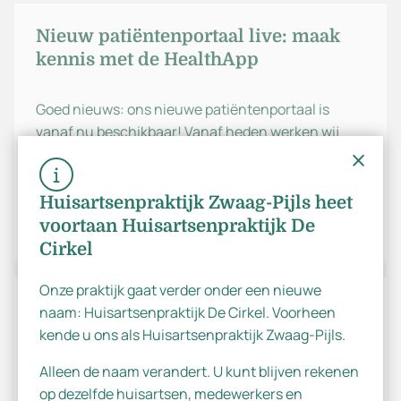
Nieuw patiëntenportaal live: maak
kennis met de HealthApp
Goed nieuws: ons nieuwe patiëntenportaal is
vanaf nu beschikbaar! Vanaf heden werken wij
met de HealthApp. Dit is een webapplicatie (dus
geen losse app die u hoeft te downloaden)
Huisartsenpraktijk Zwaag-Pijls heet
voortaan Huisartsenpraktijk De
Meer lezen
Cirkel
Onze praktijk gaat verder onder een nieuwe
Dutch
Even voorstellen: huisarts in
naam: Huisartsenpraktijk De Cirkel. Voorheen
opleiding Emma Hengeveld
kende u ons als Huisartsenpraktijk Zwaag-Pijls.
English
Alleen de naam verandert. U kunt blijven rekenen
Onze praktijk heeft er een nieuw gezicht bij. Sinds
op dezelfde huisartsen, medewerkers en