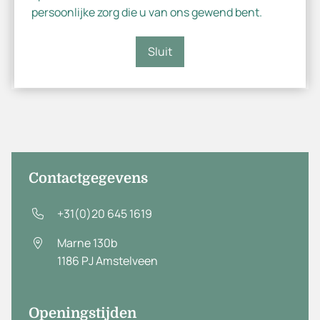
maart 2026 loopt Emma Hengeveld een jaar stage
persoonlijke zorg die u van ons gewend bent.
bij dr. Zwaag‑Pijls.
Sluit
Meer lezen
Contactgegevens
+31(0)20 645 1619
Marne 130b
1186 PJ
Amstelveen
Openingstijden