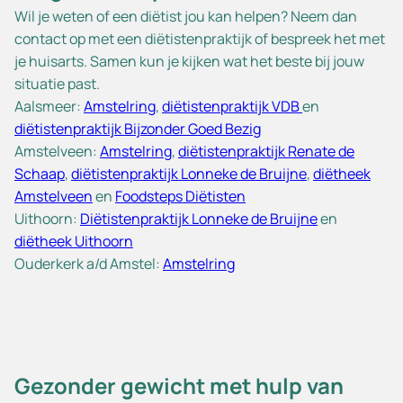
Wil je weten of een diëtist jou kan helpen? Neem dan
contact op met een diëtistenpraktijk of bespreek het met
je huisarts. Samen kun je kijken wat het beste bij jouw
situatie past.
Aalsmeer:
Amstelring
,
diëtistenpraktijk VDB
en
diëtistenpraktijk Bijzonder Goed Bezig
Amstelveen:
Amstelring
,
diëtistenpraktijk Renate de
Schaap
,
diëtistenpraktijk Lonneke de Bruijne
,
diëtheek
Amstelveen
en
Foodsteps Diëtisten
Uithoorn:
Diëtistenpraktijk Lonneke de Bruijne
en
diëtheek Uithoorn
Ouderkerk a/d Amstel:
Amstelring
Gezonder gewicht met hulp van