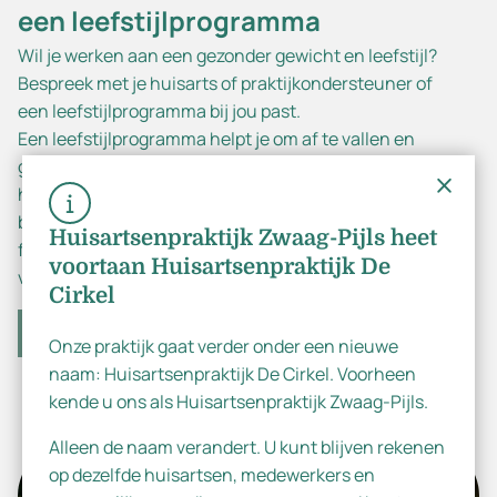
een leefstijlprogramma
Wil je werken aan een gezonder gewicht en leefstijl?
Bespreek met je huisarts of praktijkondersteuner of
een leefstijlprogramma bij jou past.
Een leefstijlprogramma helpt je om af te vallen en
gezonder te leven als je te zwaar bent. Afhankelijk van
het programma waaraan je deelneemt, krijg je
begeleiding van een leefstijlcoach, diëtist,
Huisartsenpraktijk Zwaag-Pijls heet
fysiotherapeut of oefentherapeut of een combinatie
voortaan Huisartsenpraktijk De
van deze zorgverleners.
Cirkel
Meer informatie
Onze praktijk gaat verder onder een nieuwe
Dutch
naam: Huisartsenpraktijk De Cirkel. Voorheen
kende u ons als Huisartsenpraktijk Zwaag-Pijls.
English
Alleen de naam verandert. U kunt blijven rekenen
op dezelfde huisartsen, medewerkers en