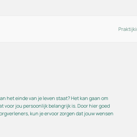
Praktijk
praak maken
Team
sbezoek
Vacatures
erzoeksuitslag
Tip of klacht melden
of aan het einde van je leven staat? Het kan gaan om
necontrole
Nieuws
 voor jou persoonlijk belangrijk is. Door hier goed
andelmogelijkheden
Opname telefoongesprekk
zorgverleners, kun je ervoor zorgen dat jouw wensen
edgevallen
lgestelde vragen