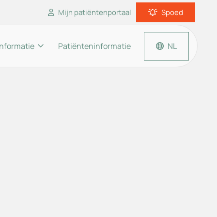
Mijn patiëntenportaal
Spoed
informatie
Patiënteninformatie
NL
Inloggen patiëntenportaal
Thuisarts.nl
Apotheek.nl
Moet ik naar de dokter?
en
Een huisarts dichtbij.nl