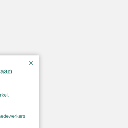
taan
rkel.
 medewerkers