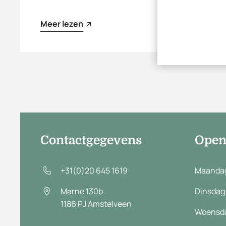
Meer lezen
Contactgegevens
Open
+31(0)20 645 1619
Maanda
Marne 130b
Dinsdag
1186 PJ
Amstelveen
Woensd