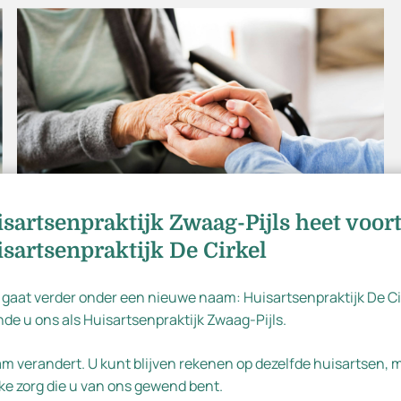
chrijven
sartsenpraktijk Zwaag-Pijls heet voor
Wensen voor het
sartsenpraktijk De Cirkel
levenseinde
 gaat verder onder een nieuwe naam: Huisartsenpraktijk De Ci
de u ons als Huisartsenpraktijk Zwaag-Pijls.
Als het leven ten einde loopt kan het
Dutch
waardevol zijn om na te denken over wat voor
am verandert. U kunt blijven rekenen op dezelfde huisartsen,
jou belangrijk is en welke keuzes je (nog) wil
English
ke zorg die u van ons gewend bent.
maken.