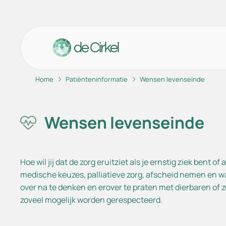
Home
Patiënteninformatie
Wensen levenseinde
Ga naar de hoofdinhoud
Ga naar de footer
Ga naar de toegankelijkheidsinstellingen
Afs
Wensen levenseinde
Hui
Ond
Hoe wil jij dat de zorg eruitziet als je ernstig ziek bent 
Uri
medische keuzes, palliatieve zorg, afscheid nemen en wat
Beh
over na te denken en erover te praten met dierbaren of 
Spo
zoveel mogelijk worden gerespecteerd.
Vee