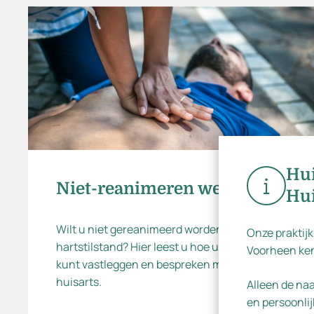
Ins
Hui
Niet-reanimeren wens
Hui
Wilt u niet gereanimeerd worden bij een
Onze praktijk
hartstilstand? Hier leest u hoe u deze wens
Voorheen ken
kunt vastleggen en bespreken met uw
huisarts.
Alleen de na
en persoonlij